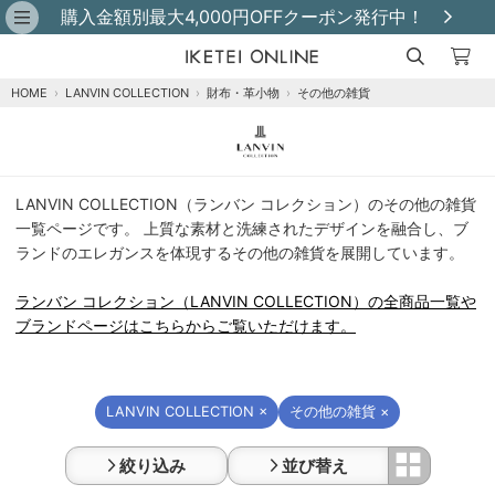
購入金額別最大4,000円OFFクーポン発行中！
HOME
›
LANVIN COLLECTION
›
財布・革小物
›
その他の雑貨
ラ
LANVIN COLLECTION（ランバン コレクション）のその他の雑貨
ン
一覧ページです。 上質な素材と洗練されたデザインを融合し、ブ
バ
ランドのエレガンスを体現するその他の雑貨を展開しています。
ン
コ
ランバン コレクション（LANVIN COLLECTION）の全商品一覧や
レ
ブランドページはこちらからご覧いただけます。
ク
シ
ョ
ン
LANVIN COLLECTION ×
その他の雑貨 ×
（LANVIN
COLLECTION）
絞り込み
並び替え
そ